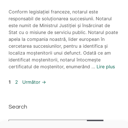
Conform legislației franceze, notarul este
responsabil de soluționarea succesiunii. Notarul
este numit de Ministrul Justiției și însărcinat de
Stat cu o misiune de serviciu public. Notarul poate
apela la compania noastră, lider european în
cercetarea succesiunilor, pentru a identifica și
localiza moștenitorii unui defunct. Odată ce am
identificat moștenitorii, notarul întocmește
certificatul de moștenitor, enumerând …
Lire plus
Pagina
Pagina
1
2
Următor
→
Search
Caută