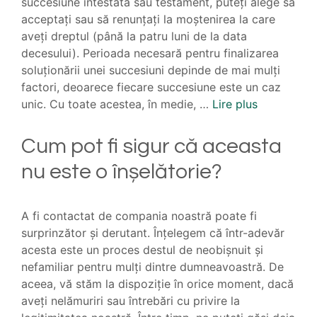
succesiune intestată sau testament, puteți alege să
acceptați sau să renunțați la moștenirea la care
aveți dreptul (până la patru luni de la data
decesului). Perioada necesară pentru finalizarea
soluționării unei succesiuni depinde de mai mulți
factori, deoarece fiecare succesiune este un caz
unic. Cu toate acestea, în medie, …
Lire plus
Cum pot fi sigur că aceasta
nu este o înșelătorie?
A fi contactat de compania noastră poate fi
surprinzător și derutant. Înțelegem că într-adevăr
acesta este un proces destul de neobișnuit și
nefamiliar pentru mulți dintre dumneavoastră. De
aceea, vă stăm la dispoziție în orice moment, dacă
aveți nelămuriri sau întrebări cu privire la