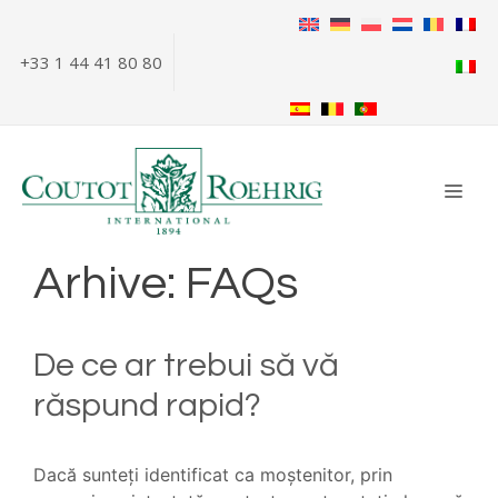
Sari
la
+33 1 44 41 80 80
conținut
MEN
Arhive:
FAQs
De ce ar trebui să vă
răspund rapid?
Dacă sunteți identificat ca moștenitor, prin