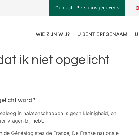
Contact
|
Persoonsgegevens
WIE ZIJN WIJ?
U BENT ERFGENAAM
U
at ik niet opgelicht
gelicht word?
loog in nalatenschappen is geen kleinigheid, en
er vragen bij hebt.
 de Généalogistes de France, De Franse nationale