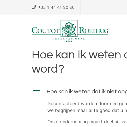
Ga
+33 1 44 41 80 80
naar
de
inhoud
Hoe kan ik weten d
word?
A
Hoe kan ik weten dat ik niet op
Gecontacteerd worden door een genea
we begrijpen maar al te goed dat u hi
Onze onderneming maakt deel uit van