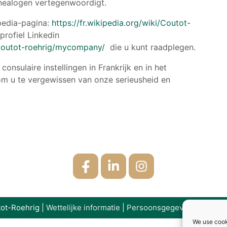
enealogen vertegenwoordigt.
pedia-pagina:
https://fr.wikipedia.org/wiki/Coutot-
profiel Linkedin
coutot-roehrig/mycompany/
die u kunt raadplegen.
 consulaire instellingen in Frankrijk en in het
om u te vergewissen van onze serieusheid en
ot-Roehrig |
Wettelijke informatie
|
Persoonsgegevens
|
Cookie
We use cook