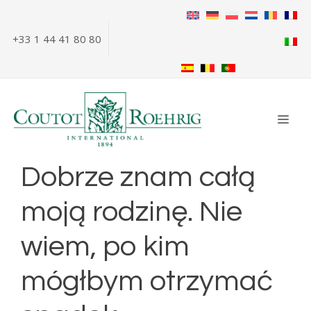
Przejdź
do
+33 1 44 41 80 80
treści
ME
Dobrze znam całą
moją rodzinę. Nie
wiem, po kim
mógłbym otrzymać