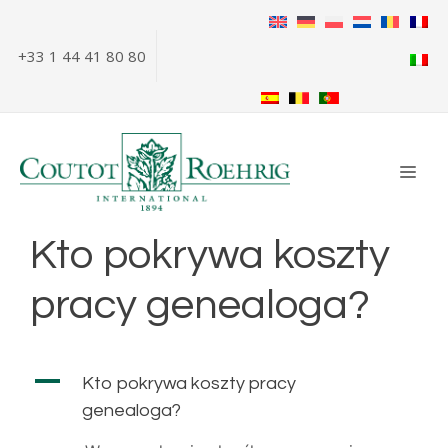
Przejdź
do
+33 1 44 41 80 80
treści
ME
Kto pokrywa koszty
pracy genealoga?
A
Kto pokrywa koszty pracy
genealoga?